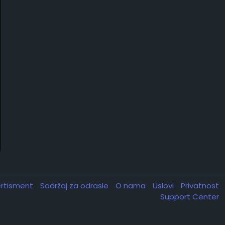
rtisment
Sadržaj za odrasle
O nama
Uslovi
Privatnost
Support Center