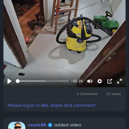
-00:26
Play
Mute
Settings
Picture-
Full
0 Comments
52 Views
in-
Picture
Please log in to like, share and comment!
added video
route66