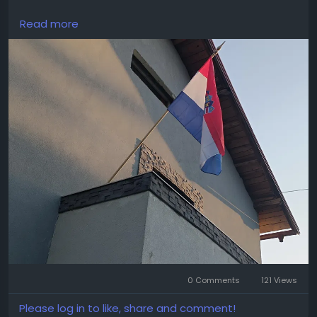
#Oluja
#VRO
#DanPobjede
#HrvatskiBranitelji
Read more
#Hrvatska
0 Comments
121 Views
Please log in to like, share and comment!