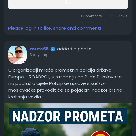
Cijena 14990€
Sisak
Tel.0923027572
0 Comments
159 Views
Please log in to like, share and comment!
added a photo
route66
3 days ago
-
U organizaciji mreže prometnih policija država
Europe - ROADPOL, u razdoblju od 3. do 9. kolovoza,
na području cijele Policijske uprave sisačko-
moslavačke provodit će se pojačani nadzor brzine
kretanja vozila.