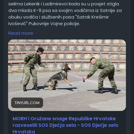
selima Lekenik i Ladimirevci kada su u posjet stigla
dva mlada K-9 psa sa svojim vodičima iz Satnije za
obuku vodiča i službenih pasa "Satnik Krešimir
Ivošević" Pukovnije Vojne policije.
Read more
Djeca su upoznala buduće službene pse, saznala
više o njihovoj obuci te uživala u prekrasnom
druženju i vrijednim poklonima.
💙 Hvala Ministarstvo obrane RH i Oružane snage
Republike Hrvatske(OSRH) na nezaboravnom
iskustvu i podršci našim mališanima!
Više pročitajte na:
https://tinyurl.com/mtm9arsm
TINYURL.COM
MORH i Oružane snage Republike Hrvatske
razveselili SOS Dječja sela - SOS Dječje selo
Hrvatska