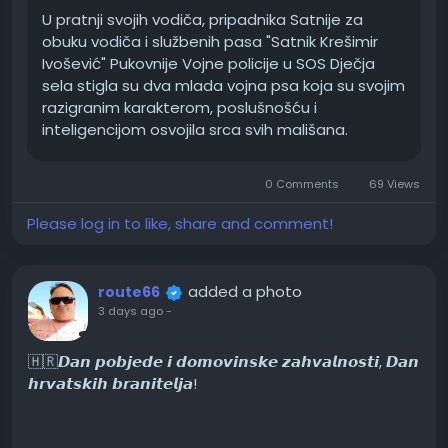
U pratnji svojih vodiča, pripadnika Satnije za
obuku vodiča i službenih pasa "Satnik Krešimir
Ivošević" Pukovnije Vojne policije u SOS Dječja
sela stigla su dva mlada vojna psa koja su svojim
razigranim karakterom, poslušnošću i
inteligencijom osvojila srca svih mališana.
0 Comments
69 Views
Please log in to like, share and comment!
added a photo
route66
3 days ago
-
🇭🇷𝘿𝙖𝙣 𝙥𝙤𝙗𝙟𝙚𝙙𝙚 𝙞 𝙙𝙤𝙢𝙤𝙫𝙞𝙣𝙨𝙠𝙚 𝙯𝙖𝙝𝙫𝙖𝙡𝙣𝙤𝙨𝙩𝙞, 𝘿𝙖𝙣
𝙝𝙧𝙫𝙖𝙩𝙨𝙠𝙞𝙝 𝙗𝙧𝙖𝙣𝙞𝙩𝙚𝙡𝙟𝙖!