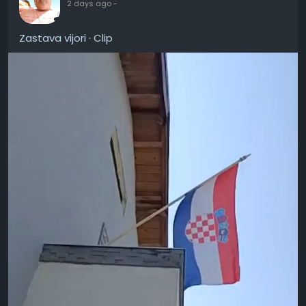
2 days ago
-
Zastava vijori · Clip