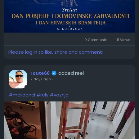
0 Comments
11 Views
Please log in to like, share and comment!
added reel
route66
2 days ago
-
#malidonci
#rely
#voznja