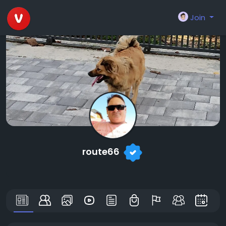
Join
route66