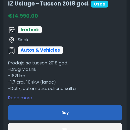
IZ Usluge -Tucson 2018 god.
Used
€14,990.00
In stock
Sisak
Autos & Vehicles
Prodaje se tucson 2018 god.
-Drugi vlasnik
-182tkm
-1.7 crdi, 104kw (lanac)
-Dct7, automatic, odlicno salta.
-Euro 6
Read more
-Reg 3/2027
-Nikada zapaljena cigareta u autu, garažiran!
Buy
-Svi računi, od prvog dana kupnje u Žitvaju i svi servisi
do 170tkm...
-Bez ADBLUE-a, dpf i egr bez ikakvih problema.