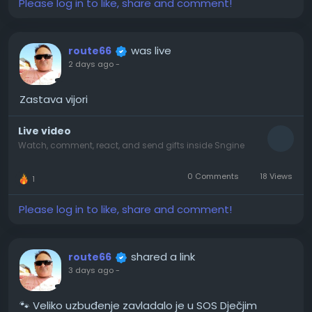
Please log in to like, share and comment!
was live
route66
2 days ago
-
Zastava vijori
Live video
Ended
1080p
0
Waiting for live video
Watch, comment, react, and send gifts inside Sngine
The player starts automatically when the stream is ready.
0 Comments
18 Views
1
Please log in to like, share and comment!
shared a link
route66
3 days ago
-
🐾 Veliko uzbuđenje zavladalo je u SOS Dječjim