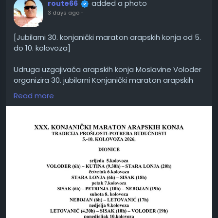
added a photo
route66
3 days ago
-
[Jubilarni 30. konjanički maraton arapskih konja od 5.
do 10. kolovoza]
Udruga uzgajivača arapskih konja Moslavine Voloder
organizira 30. jubilarni Konjanički maraton arapskih
konja, koji će se održati od 5. do 10. kolovoza 2026.
Read more
godine pod sloganom „Tradicija prošlosti – potreba
budućnosti“.