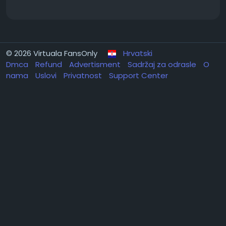
© 2026 Virtuala FansOnly
Hrvatski
Dmca
Refund
Advertisment
Sadržaj za odrasle
O
nama
Uslovi
Privatnost
Support Center